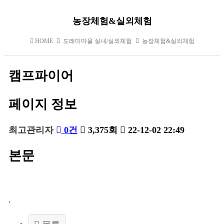
농장체험&실외체험
HOME
도래미마을 실내/실외체험
농장체험&실외체험
캠프파이어
페이지 정보
최고관리자
0건
3,375회
22-12-02 22:49
본문
.