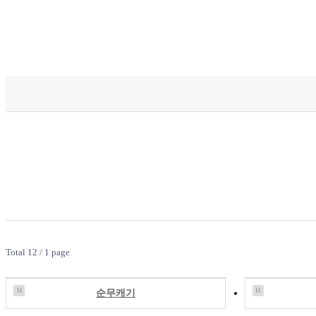
Total 12 /
1 page
H
H
순무캐기