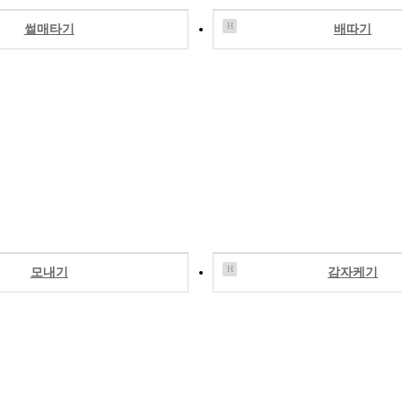
H
썰매타기
배따기
H
모내기
감자케기