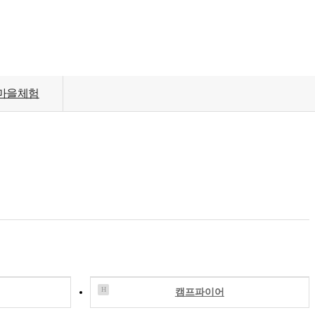
마을체험
H
캠프파이어