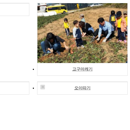
H
고구마캐기
H
오이따기