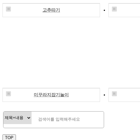
H
H
고추따기
H
H
미꾸라지잡기놀이
TOP